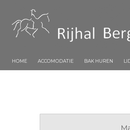
Ga
direct
naar
de
hoofdinhoud
HOME
ACCOMODATIE
BAK HUREN
L
Ma