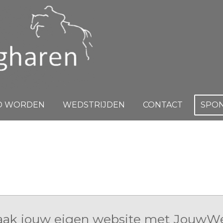
ID WORDEN
WEDSTRIJDEN
CONTACT
SPO
ak jouw eigen website met
JouwW